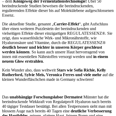
– dem
Königsweg der Fermentationstechnologie!
Über 50
beeindruckende Studien beweisen die beeindruckenden,
regulierenden Effekte dieser bis auf Molekülebene aufgeschlossenen
Essenz.
Die aktuellste Studie, genannt „
Carrier-Effekt
“, gibt Aufschluss
über einen weiteren Puzzlestein der beeindruckenden und
vielseitigen Effekte dieser einzigartigen REGULATESSENZ®. Sie
zeigt, dass wasserlösliche Wirk- und Mikronährstoffe, wie
Hyaluronsäure und Vitamine, durch die REGULATESSENZ®
deutlich besser und leichter in unseren Körper geschleust
werden können
. So kann auch unsere Haut hervorragend von
innen mit essentiellen Nährstoffen versorgt werden und
in einem
neuem Glow erstrahlen
.
Kein Wunder also, dass weltweit
Stars wie Sofia Richie, Kelly
Rutherford, Sylvie Meis, Veronica Ferres und viele mehr
auf die
kleinen Wunderfläschchen made in Germany schwören!
Das
unabhängige Forschungslabor Dermatest
Münster hat die
beeindruckende Wirkkraft von Regulatpro® Hyaluron nach bereits
40 tägiger Testdauer bestätigt. Bei allen Testpersonen sieht man mit
blossem Auge nach bereits 40 Tagen eine
deutliche Verbesserung
des Hautbildes
, reinere, glattere Haut, feinere Poren und eine