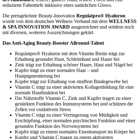
reduzierte Faltentiefe inklusive eines natürlichen Glows.
Die preisgekrönte Beauty-Innovation
Regulatpro® Hyaluron
wurde von dem deutschen Wellness Verband mit dem
WELLNESS
& SPA INNOVATION AWARD
ausgezeichnet und seitdem noch
mit diversen, weiteren Auszeichnungen gekürt.
Das Anti-Aging Beauty-Booster Allround-Talent
Regulatpro® Hyaluron mit dem Vitamin Biotin trägt zur
Erhaltung gesunder Haut, Schleimhaut und Haare bei
Zink trägt zur Erhaltung schöner Haare, Haut und Nägel bei
Kupfer trägt zu einer normalen Haar – und
Hautpigmentierung bei
Kupfer trägt zur Erhaltung von straffem Bindegewebe bei
Vitamin C trägt zu einer aktivierten Kollagenbildung für eine
normale Hautfunktion bei
Die Nährstoffe Vitamin C, Zink und Kupfer tragen zu einer
gestärkten Funktion des Immunsystems bei und schützen die
Zellen vor oxidativem Stress
Vitamin C trägt zu einer Verringerung von Müdigkeit und
Erschöpfung, einer normalen psychischen Funktion und einer
gesunden Funktion des Nervensystems bei
Kupfer trägt zu einem normalen Eisentransport im Körper bei
Kupfer und Vitamin C tragen zu einem aktivierten