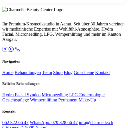
Ihr Premium-Kosmetikstudio in Aarau. Seit über 30 Jahren vereinen
wir medizinische Expertise mit Wohlfühl-Atmosphäre. Hydra
Facial, Microneedling, LPG, Wimpernlifting und mehr im Kanton
Aargau.
Navigation
Home
Behandlungen
Team
Shop
Blog
Gutscheine
Kontakt
Beliebte Behandlungen
Hydra Facial Syndeo
Microneedling
LPG Endermologie
Gesichtspflege
Wimpernlifting
Permanent Make-Up
Kontakt
062 822 66 47
WhatsApp: 079 828 66 47
info@charmelle.ch
Girixweg 7, 5000 Aarau