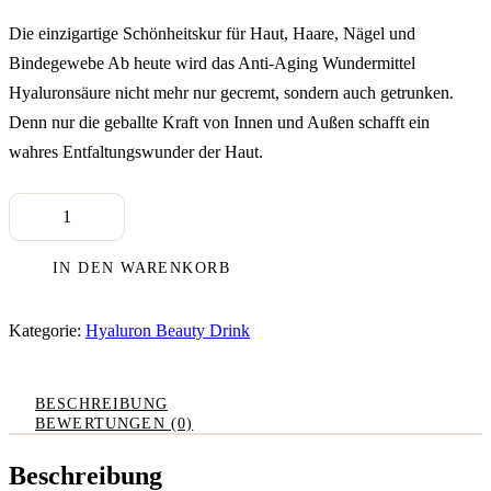
Die einzigartige Schönheitskur für Haut, Haare, Nägel und
Bindegewebe Ab heute wird das Anti-Aging Wundermittel
Hyaluronsäure nicht mehr nur gecremt, sondern auch getrunken.
Denn nur die geballte Kraft von Innen und Außen schafft ein
wahres Entfaltungswunder der Haut.
Hyaluron
Beauty
Drink
1
IN DEN WARENKORB
x
350
ml
Kategorie:
Hyaluron Beauty Drink
Menge
BESCHREIBUNG
BEWERTUNGEN (0)
Beschreibung