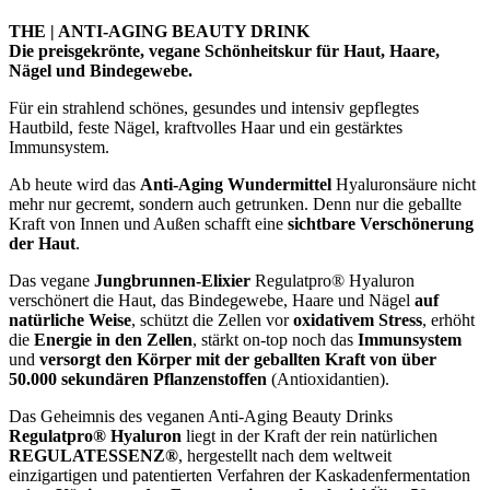
THE | ANTI-AGING BEAUTY DRINK
Die preisgekrönte, vegane Schönheitskur für Haut, Haare,
Nägel und Bindegewebe.
Für ein strahlend schönes, gesundes und intensiv gepflegtes
Hautbild, feste Nägel, kraftvolles Haar und ein gestärktes
Immunsystem.
Ab heute wird das
Anti-Aging Wundermittel
Hyaluronsäure nicht
mehr nur gecremt, sondern auch getrunken. Denn nur die geballte
Kraft von Innen und Außen schafft eine
sichtbare Verschönerung
der Haut
.
Das vegane
Jungbrunnen-Elixier
Regulatpro® Hyaluron
verschönert die Haut, das Bindegewebe, Haare und Nägel
auf
natürliche Weise
, schützt die Zellen vor
oxidativem Stress
, erhöht
die
Energie in den Zellen
, stärkt on-top noch das
Immunsystem
und
versorgt den Körper mit der geballten Kraft von über
50.000 sekundären Pflanzenstoffen
(Antioxidantien).
Das Geheimnis des veganen Anti-Aging Beauty Drinks
Regulatpro® Hyaluron
liegt in der Kraft der rein natürlichen
REGULATESSENZ®
, hergestellt nach dem weltweit
einzigartigen und patentierten Verfahren der Kaskadenfermentation