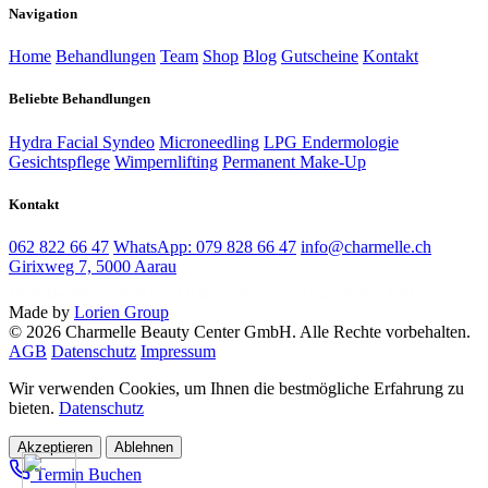
Navigation
Home
Behandlungen
Team
Shop
Blog
Gutscheine
Kontakt
Beliebte Behandlungen
Hydra Facial Syndeo
Microneedling
LPG Endermologie
Gesichtspflege
Wimpernlifting
Permanent Make-Up
Kontakt
062 822 66 47
WhatsApp: 079 828 66 47
info@charmelle.ch
Girixweg 7, 5000 Aarau
Mo & Do: 09:00-19:00 · Di, Mi & Fr: 09:00-18:30 · Sa: 08:30-14:00
Made by
Lorien Group
© 2026 Charmelle Beauty Center GmbH. Alle Rechte vorbehalten.
AGB
Datenschutz
Impressum
Wir verwenden Cookies, um Ihnen die bestmögliche Erfahrung zu
bieten.
Datenschutz
Akzeptieren
Ablehnen
Termin Buchen