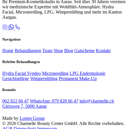
Ihr Premium-Kosmetikstudio in Aarau. Seit über 30 Jahren vereinen
wir medizinische Expertise mit Wohlfühl-Atmosphäre. Hydra
Facial, Microneedling, LPG, Wimpernlifting und mehr im Kanton
Aargau.
Navigation
Home
Behandlungen
Team
Shop
Blog
Gutscheine
Kontakt
Beliebte Behandlungen
Hydra Facial Syndeo
Microneedling
LPG Endermologie
Gesichtspflege
Wimpernlifting
Permanent Make-Up
Kontakt
062 822 66 47
WhatsApp: 079 828 66 47
info@charmelle.ch
Girixweg 7, 5000 Aarau
Mo & Do: 09:00-19:00 · Di, Mi & Fr: 09:00-18:30 · Sa: 08:30-14:00
Made by
Lorien Group
© 2026 Charmelle Beauty Center GmbH. Alle Rechte vorbehalten.
AGB
Datenschutz
Impressum