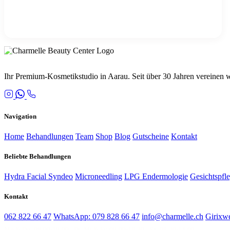
IN DEN WARENKORB
Ihr Premium-Kosmetikstudio in Aarau. Seit über 30 Jahren vereinen
Navigation
Home
Behandlungen
Team
Shop
Blog
Gutscheine
Kontakt
Beliebte Behandlungen
Hydra Facial Syndeo
Microneedling
LPG Endermologie
Gesichtspfl
Kontakt
062 822 66 47
WhatsApp: 079 828 66 47
info@charmelle.ch
Girixw
Mo & Do: 09:00-19:00 · Di, Mi & Fr: 09:00-18:30 · Sa: 08:30-14:00