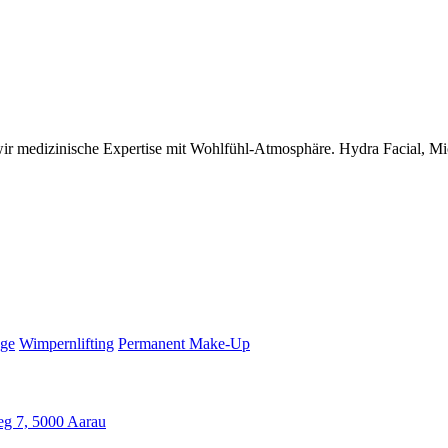
 wir medizinische Expertise mit Wohlfühl-Atmosphäre. Hydra Facial, 
ege
Wimpernlifting
Permanent Make-Up
eg 7, 5000 Aarau