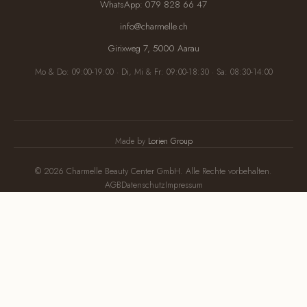
WhatsApp: 079 828 66 47
info@charmelle.ch
Girixweg 7, 5000 Aarau
Mo & Do: 09:00-19:00 · Di, Mi & Fr: 09:00-18:30 · Sa: 08:30-14:00
Made by
Lorien Group
© 2026 Charmelle Beauty Center GmbH. Alle Rechte vorbehalten.
AGB
Datenschutz
Impressum