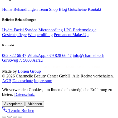
Home
Behandlungen
Team
Shop
Blog
Gutscheine
Kontakt
Beliebte Behandlungen
Hydra Facial Syndeo
Microneedling
LPG Endermologie
Gesichtspflege
Wimpernlifting
Permanent Make-Up
Kontakt
062 822 66 47
WhatsApp: 079 828 66 47
info@charmelle.ch
Girixweg 7, 5000 Aarau
Mo & Do: 09:00-19:00 · Di, Mi & Fr: 09:00-18:30 · Sa: 08:30-14:00
Made by
Lorien Group
© 2026 Charmelle Beauty Center GmbH. Alle Rechte vorbehalten.
AGB
Datenschutz
Impressum
Wir verwenden Cookies, um Ihnen die bestmögliche Erfahrung zu
bieten.
Datenschutz
Akzeptieren
Ablehnen
Termin Buchen