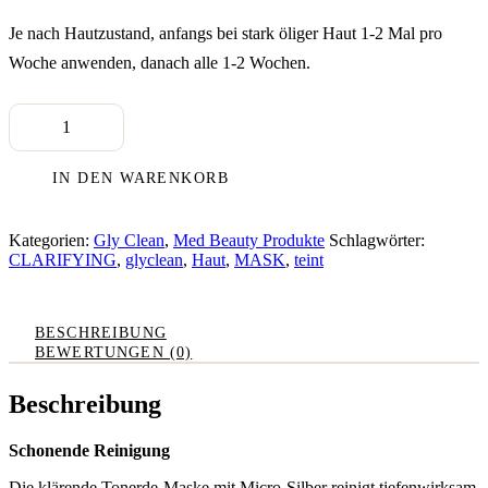
Je nach Hautzustand, anfangs bei stark öliger Haut 1-2 Mal pro
Woche anwenden, danach alle 1-2 Wochen.
Gly
Clean
Clarifying
Mask
IN DEN WARENKORB
(50ml)
Menge
Kategorien:
Gly Clean
,
Med Beauty Produkte
Schlagwörter:
CLARIFYING
,
glyclean
,
Haut
,
MASK
,
teint
BESCHREIBUNG
BEWERTUNGEN (0)
Beschreibung
Schonende Reinigung
Die klärende Tonerde-Maske mit Micro-Silber reinigt tiefenwirksam