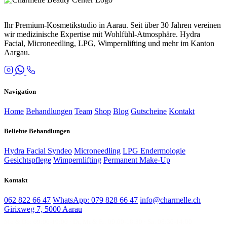
Ihr Premium-Kosmetikstudio in Aarau. Seit über 30 Jahren vereinen
wir medizinische Expertise mit Wohlfühl-Atmosphäre. Hydra
Facial, Microneedling, LPG, Wimpernlifting und mehr im Kanton
Aargau.
Navigation
Home
Behandlungen
Team
Shop
Blog
Gutscheine
Kontakt
Beliebte Behandlungen
Hydra Facial Syndeo
Microneedling
LPG Endermologie
Gesichtspflege
Wimpernlifting
Permanent Make-Up
Kontakt
062 822 66 47
WhatsApp: 079 828 66 47
info@charmelle.ch
Girixweg 7, 5000 Aarau
Mo & Do: 09:00-19:00 · Di, Mi & Fr: 09:00-18:30 · Sa: 08:30-14:00