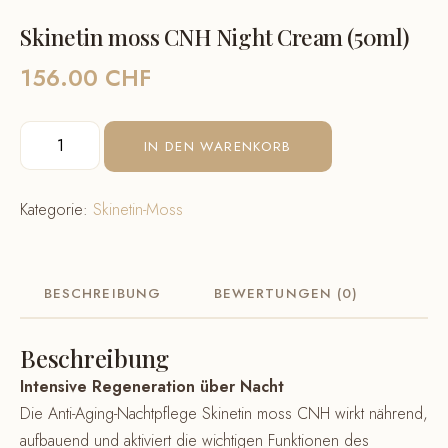
Skinetin moss CNH Night Cream (50ml)
156.00
CHF
Skinetin
IN DEN WARENKORB
moss
CNH
Kategorie:
Skinetin-Moss
Night
Cream
(50ml)
Menge
BESCHREIBUNG
BEWERTUNGEN (0)
Beschreibung
Intensive Regeneration über Nacht
Die Anti-Aging-Nachtpflege Skinetin moss CNH wirkt nährend,
aufbauend und aktiviert die wichtigen Funktionen des