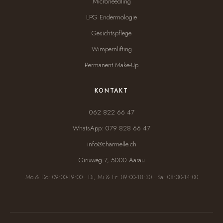
Microneedling
LPG Endermologie
Gesichtspflege
Wimpernlifting
Permanent Make-Up
KONTAKT
062 822 66 47
WhatsApp: 079 828 66 47
info@charmelle.ch
Girixweg 7, 5000 Aarau
Mo & Do: 09:00-19:00 · Di, Mi & Fr: 09:00-18:30 · Sa: 08:30-14:00