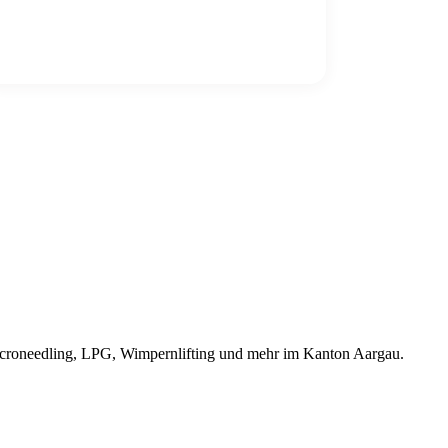
IN DEN WARENKORB
Microneedling, LPG, Wimpernlifting und mehr im Kanton Aargau.