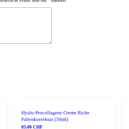
orderliche Felder sind mit
*
markiert
Hyalu-Procollagene Creme Riche
Faltenkorrektur (50ml)
85.00
CHF