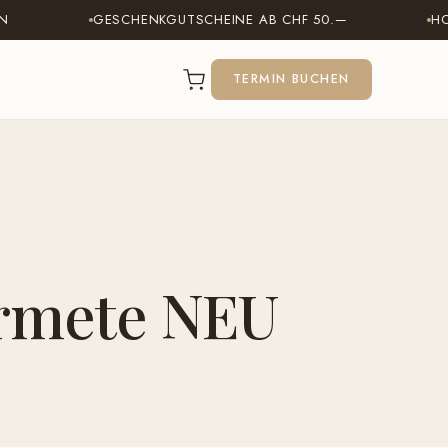
GESCHENKGUTSCHEINE AB CHF 50.—
HOCHZEI
TERMIN BUCHEN
fermete NEU