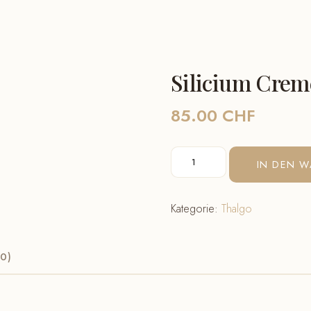
Silicium Creme
85.00
CHF
Silicium
IN DEN 
Creme
riche
Kategorie:
Thalgo
lift
fermete
NEU
0)
Menge