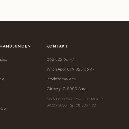
BEHANDLUNGEN
KONTAKT
ndeo
062 822 66 47
WhatsApp: 079 828 66 47
gie
info@charmelle.ch
Girixweg 7, 5000 Aarau
Mo & Do: 09:00-19:00 · Di, Mi & Fr:
09:00-18:30 · Sa: 08:30-14:00
-Up