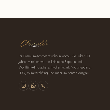
Ihr Premium-Kosmetikstudio in Aarau. Seit über 30
Jahren vereinen wir medizinische Expertise mit
Wohlfühl-Atmosphäre. Hydra Facial, Microneedling,
LPG, Wimpernlifting und mehr im Kanton Aargau.