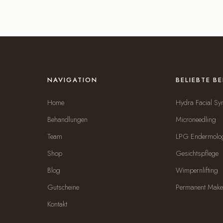
NAVIGATION
BELIEBTE 
Home
Hydra Facial Sy
Behandlungen
Microneedling
Team
LPG Endermolo
Shop
Gesichtspflege
Blog
Wimpernlifting
Gutscheine
Permanent Make
Kontakt