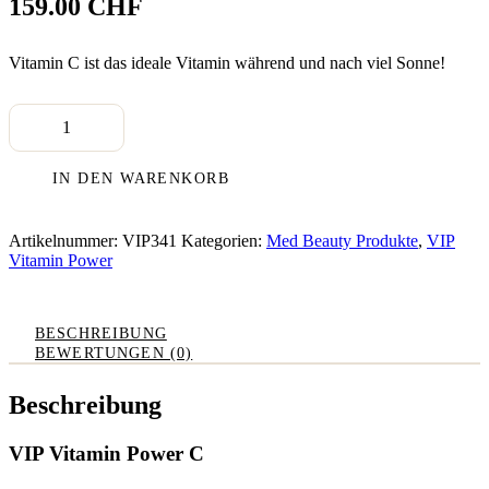
159.00
CHF
Vitamin C ist das ideale Vitamin während und nach viel Sonne!
VIP
Vitamin
Power
Skin
IN DEN WARENKORB
Nutrition
C
(30ml)
Artikelnummer:
VIP341
Kategorien:
Med Beauty Produkte
,
VIP
Menge
Vitamin Power
BESCHREIBUNG
BEWERTUNGEN (0)
Beschreibung
VIP Vitamin Power C