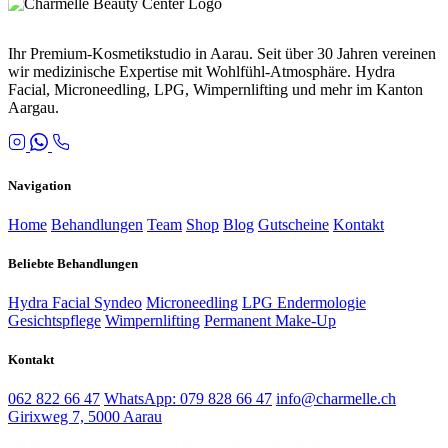
Ihr Premium-Kosmetikstudio in Aarau. Seit über 30 Jahren vereinen
wir medizinische Expertise mit Wohlfühl-Atmosphäre. Hydra
Facial, Microneedling, LPG, Wimpernlifting und mehr im Kanton
Aargau.
Navigation
Home
Behandlungen
Team
Shop
Blog
Gutscheine
Kontakt
Beliebte Behandlungen
Hydra Facial Syndeo
Microneedling
LPG Endermologie
Gesichtspflege
Wimpernlifting
Permanent Make-Up
Kontakt
062 822 66 47
WhatsApp: 079 828 66 47
info@charmelle.ch
Girixweg 7, 5000 Aarau
Mo & Do: 09:00-19:00 · Di, Mi & Fr: 09:00-18:30 · Sa: 08:30-14:00